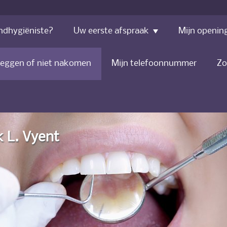
dhygiëniste?
Uw eerste afspraak
Mijn opening
zeggen of niet nakomen
Mijn telefoonnummer
Zo
 L. Vyent