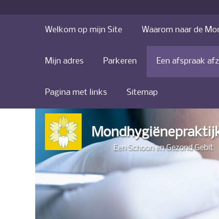
Welkom op mijn Site
Waarom naar de Mon
Mijn adres
Parkeren
Een afspraak af
Pagina met links
Sitemap
Mondhygiënepraktijk
Een Schoon en Gezond Gebit